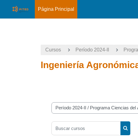
Página Principal
Salta al contenido principal
Cursos
Período 2024-II
Progra
Ingeniería Agronómic
Categorías
Buscar cursos
Busca