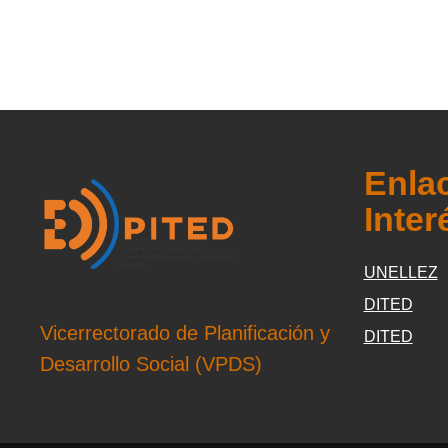
Enla
Inter
UNELLEZ
DITED
Vicerrectorado de Planificación y
DITED
Desarrollo Social (VPDS)